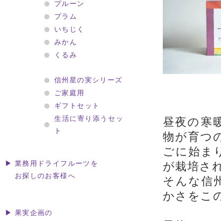
プルーン
プラム
いちじく
みかん
くるみ
信州星の実シリーズ
ご家庭用
ギフトセット
生活に寄り添うセッ
昼夜の寒
ト
物が育つ
ごに始ま
▶ 業務用ドライフルーツを
が栽培さ
お探しのお客様へ
そんな信
かさをこ
▶ 果実企画の