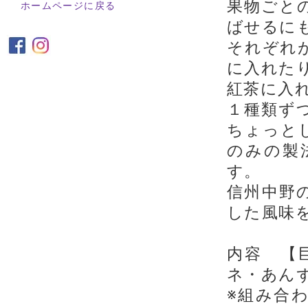
果物ごと
ホームページに戻る
ばせるに
それぞれ
に入れた
紅茶に入
１種類ず
ちょっと
のみの製
す。
信州中野
した風味
内容 【
ネ・あん
※組み合