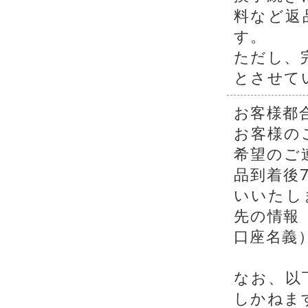
料など返
す。
ただし、
とさせて
お客様都
お客様の
希望のご
品到着後
いいたし
先の情報
口座名義
なお、以
しかねま