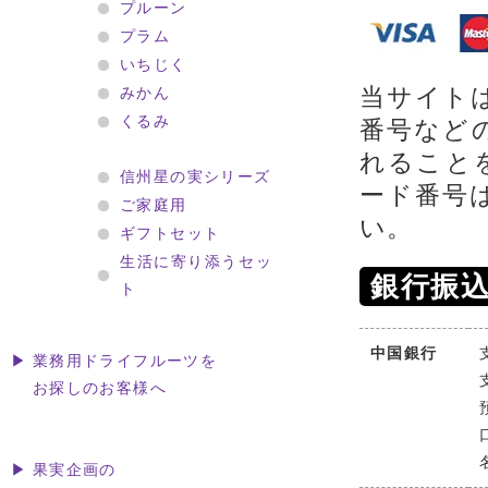
プルーン
プラム
いちじく
当サイト
みかん
くるみ
番号など
れること
信州星の実シリーズ
ード番号
ご家庭用
い。
ギフトセット
生活に寄り添うセッ
銀行振
ト
中国銀行
▶ 業務用ドライフルーツを
お探しのお客様へ
▶ 果実企画の