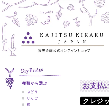
種類から選ぶ
お支払
ぶどう
りんご
クレジ
柿