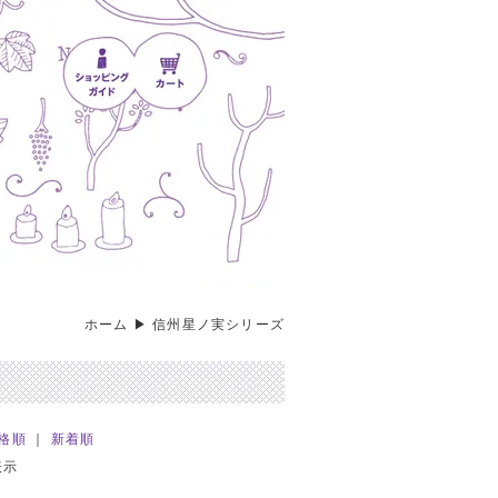
ホーム
▶
信州星ノ実シリーズ
格順
｜
新着順
表示