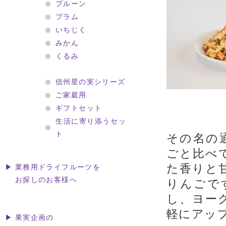
プルーン
プラム
いちじく
みかん
くるみ
信州星の実シリーズ
ご家庭用
ギフトセット
生活に寄り添うセッ
ト
その名の
ごと比べ
た香りと
▶ 業務用ドライフルーツを
お探しのお客様へ
りんごで
し、ヨー
軽にアッ
▶ 果実企画の